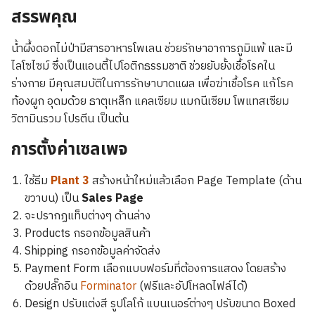
สรรพคุณ
น้ำผึ้งดอกไม่ป่ามีสารอาหารโพเลน ช่วยรักษาอาการภูมิแพ้ และมี
ไลโซไซม์ ซึ่งเป็นแอนตี้ไปโอติกธรรมชาติ ช่วยยับยั้งเชื้อโรคใน
ร่างกาย มีคุณสมบัติในการรักษาบาดแผล เพื่อฆ่าเชื้อโรค แก้โรค
ท้องผูก อุดมด้วย ธาตุเหล็ก แคลเซียม แมกนีเซียม โพแทสเซียม
วิตามินรวม โปรตีน เป็นต้น
การตั้งค่าเซลเพจ
ใช้ธีม
Plant 3
สร้างหน้าใหม่แล้วเลือก Page Template (ด้าน
ขวาบน) เป็น
Sales Page
จะปรากฏแท็บต่างๆ ด้านล่าง
Products กรอกข้อมูลสินค้า
Shipping กรอกข้อมูลค่าจัดส่ง
Payment Form เลือกแบบฟอร์มที่ต้องการแสดง โดยสร้าง
ด้วยปลั๊กอิน
Forminator
(ฟรีและอัปโหลดไฟล์ได้)
Design ปรับแต่งสี รูปโลโก้ แบนเนอร์ต่างๆ ปรับขนาด Boxed