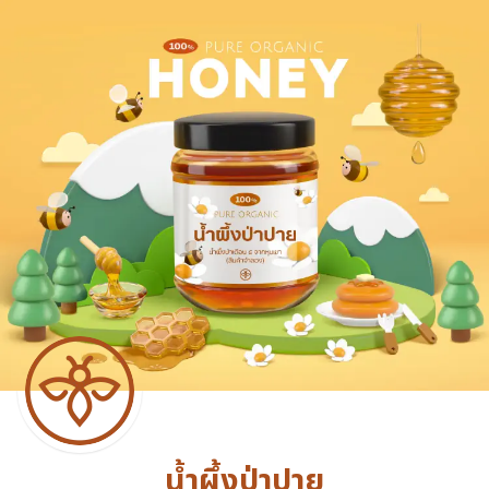
Skip
to
Search
content
for:
e
ucts
act
น้ำผึ้งป่าปาย