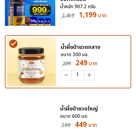
น้ำหนัก 907.2 กรัม
1,199
บาท
2,459
น้ำผึ้งป่าขวดกลาง
ขนาด 300 มล.
249
บาท
299
−
+
น้ำผึ้งป่าขวดใหญ่
ขนาด 600 มล.
449
บาท
599